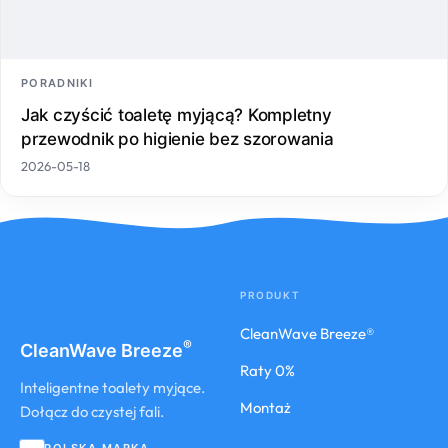
PORADNIKI
Jak czyścić toaletę myjącą? Kompletny
przewodnik po higienie bez szorowania
2026-05-18
PRODUKT
CleanWave Breeze®
®
CleanWave
Breeze
Raty 0%
Inteligentne toalety myjące.
Montaż
Dołącz do czystej fali.
POLSKA MARKA