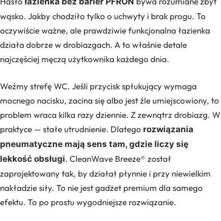
Hasło
bywa rozumiane zbyt
łazienka bez barier PFRON
wąsko. Jakby chodziło tylko o uchwyty i brak progu. To
oczywiście ważne, ale prawdziwie funkcjonalna łazienka
działa dobrze w drobiazgach. A to właśnie detale
najczęściej męczą użytkownika każdego dnia.
Weźmy strefę WC. Jeśli przycisk spłukujący wymaga
mocnego nacisku, zacina się albo jest źle umiejscowiony, to
problem wraca kilka razy dziennie. Z zewnątrz drobiazg. W
praktyce — stałe utrudnienie. Dlatego
rozwiązania
pneumatyczne mają sens tam, gdzie liczy się
. CleanWave Breeze® został
lekkość obsługi
zaprojektowany tak, by działał płynnie i przy niewielkim
nakładzie siły. To nie jest gadżet premium dla samego
efektu. To po prostu wygodniejsze rozwiązanie.