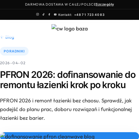
DARMOWA DOSTAWA W CAŁEJ POLSCE
Szczegóły
Kontakt:
+48 71 723 40 83
Przejdź
do
← Blog
treści
PORADNIKI
2026-04-02
PFRON 2026: dofinansowanie do
remontu łazienki krok po kroku
PFRON 2026 i remont łazienki bez chaosu. Sprawdź, jak
podejść do planu prac, doboru rozwiązań i funkcjonalnej
łazienki bez barier.