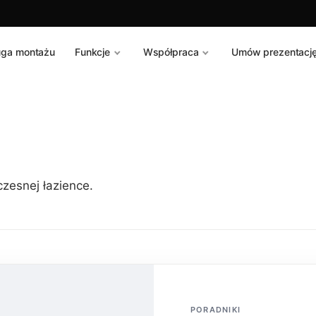
uga montażu
Funkcje
Współpraca
Umów prezentacj
czesnej łazience.
PORADNIKI