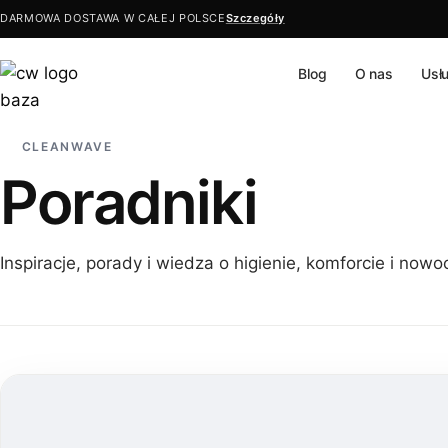
DARMOWA DOSTAWA W CAŁEJ POLSCE
Szczegóły
Blog
O nas
Usł
Przejdź
do
treści
CLEANWAVE
Poradniki
Inspiracje, porady i wiedza o higienie, komforcie i nowo