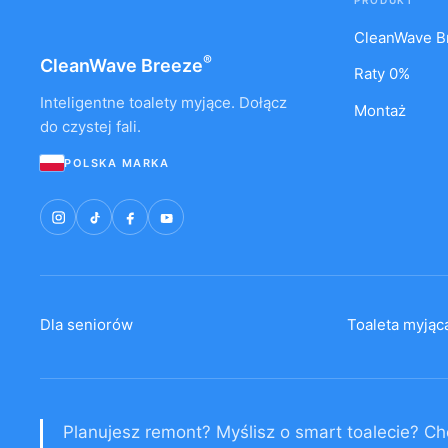
CleanWave B
®
CleanWave
Breeze
Raty 0%
Inteligentne toalety myjące. Dołącz
Montaż
do czystej fali.
POLSKA MARKA
Dla seniorów
Toaleta myjąca
Planujesz remont? Myślisz o smart toalecie? Ch