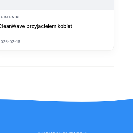
PORADNIKI
CleanWave przyjacielem kobiet
2026-02-16
POTRZEBUJESZ POMOCY?