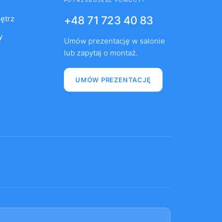
nętrz
+48 71 723 40 83
y
Umów prezentację w salonie
lub zapytaj o montaż.
UMÓW PREZENTACJĘ