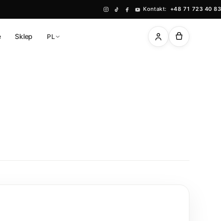
Kontakt:
+48 71 723 40 83
ę
Sklep
PL