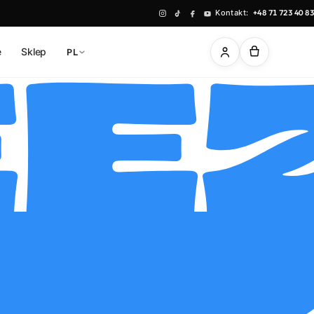
Kontakt:
+48 71 723 40 83
ę
Sklep
PL
E