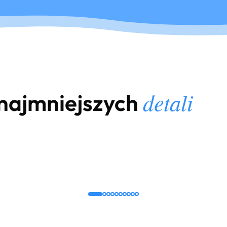
detali
najmniejszych
+
przycisk
Podgrzewana deska