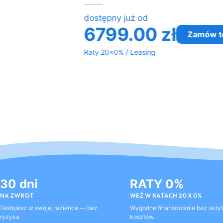
dostępny już od
6799.00
zł
Zamów t
Raty 20x0% / Leasing
30 dni
RATY 0%
NA ZWROT
WEŹ W RATACH 20 X 0%
Testujesz w swojej łazience — bez
Wygodne finansowanie bez ukry
ryzyka.
kosztów.