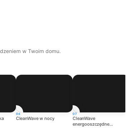
ządzeniem w Twoim domu.
06
07
08
ka
CleanWave w nocy
CleanWave
Cl
energooszczędne
Tw
urządzenie