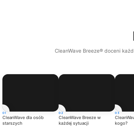
CleanWave Breeze® doceni każdy
01
02
03
CleanWave dla osób
CleanWave Breeze w
CleanWav
starszych
każdej sytuacji
kogo?