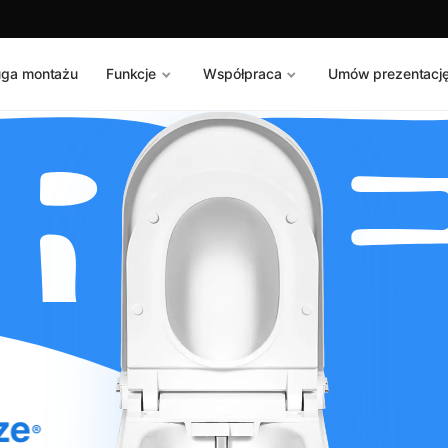
uga montażu
Funkcje
Współpraca
Umów prezentacj
RE
ze
®