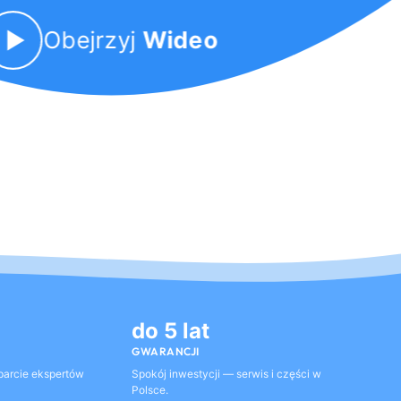
Obejrzyj
Wideo
do 5 lat
GWARANCJI
parcie ekspertów
Spokój inwestycji — serwis i części w
Polsce.