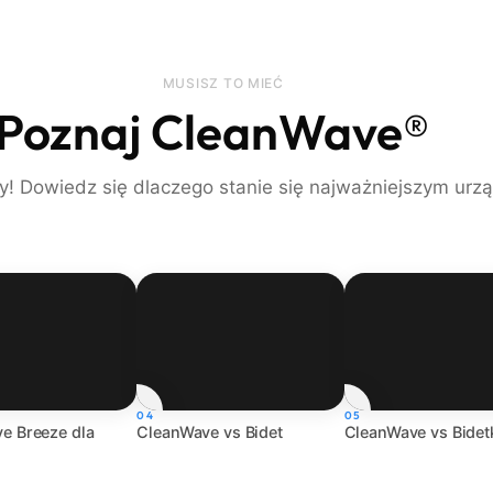
MUSISZ TO MIEĆ
Poznaj CleanWave®
! Dowiedz się dlaczego stanie się najważniejszym ur
04
05
e Breeze dla
CleanWave vs Bidet
CleanWave vs Bidet