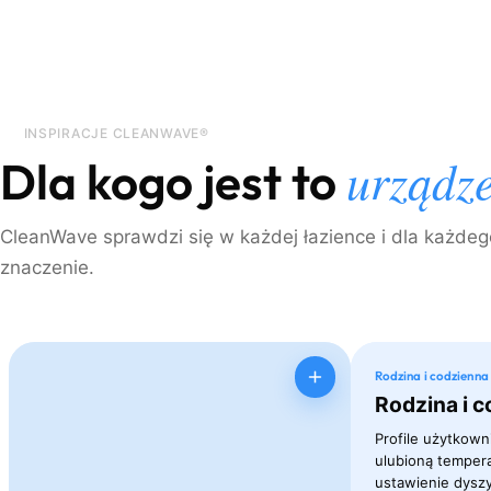
INSPIRACJE CLEANWAVE®
urządz
Dla kogo jest to
CleanWave sprawdzi się w każdej łazience i dla każdeg
znaczenie.
Rodzina i codzienn
Rodzina i 
Profile użytkown
ulubioną tempera
ustawienie dyszy