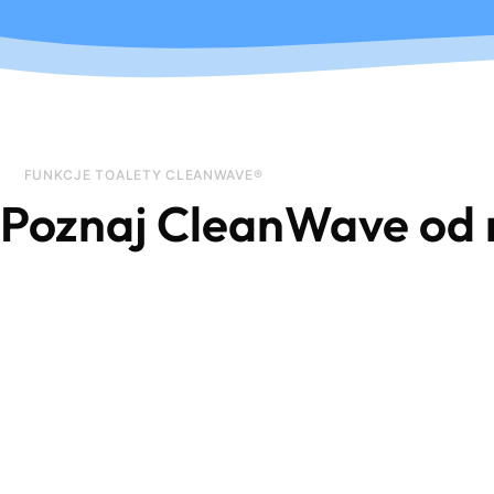
FUNKCJE TOALETY CLEANWAVE®
Poznaj CleanWave od 
+
CZYTAJ WIĘCEJ
Wirtualny 
Funkcje myjące