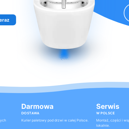
eraz
Darmowa
Serwis
DOSTAWA
W POLSCE
tych
Kurier paletowy pod drzwi w całej Polsce.
Montaż, części i ws
lokalnie.