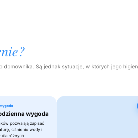
enie?
o domownika. Są jednak sytuacje, w których jego higie
a wygoda
codzienna wygoda
ików pozwalają zapisać
turę, ciśnienie wody i
 dla różnych