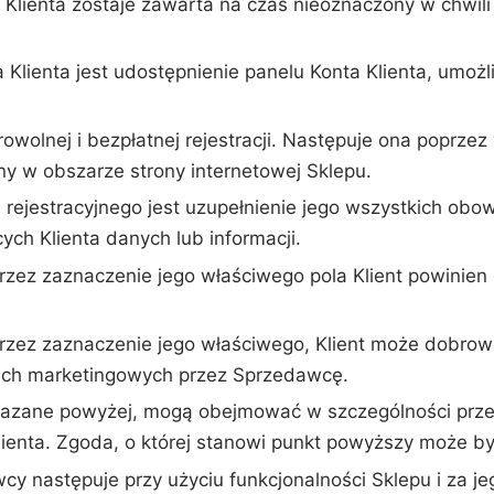
lienta zostaje zawarta na czas nieoznaczony w chwili 
Klienta jest udostępnienie panelu Konta Klienta, umożli
owolnej i bezpłatnej rejestracji. Następuje ona poprze
ony w obszarze strony internetowej Sklepu.
rejestracyjnego jest uzupełnienie jego wszystkich obo
ych Klienta danych lub informacji.
rzez zaznaczenie jego właściwego pola Klient powinien 
przez zaznaczenie jego właściwego, Klient może dobrow
ach marketingowych przez Sprzedawcę.
kazane powyżej, mogą obejmować w szczególności przes
enta. Zgoda, o której stanowi punkt powyższy może być
cy następuje przy użyciu funkcjonalności Sklepu i za j