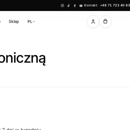
Kontakt:
+48 71 723 40 83
ę
Sklep
PL
oniczną