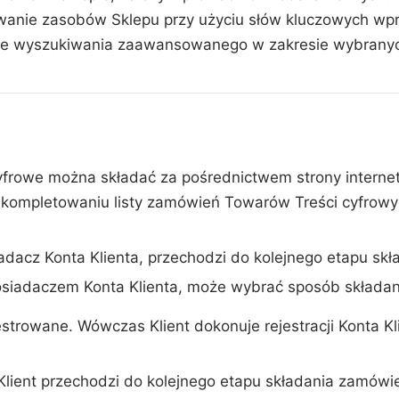
iwanie zasobów Sklepu przy użyciu słów kluczowych wp
ie wyszukiwania zaawansowanego w zakresie wybranych
yfrowe można składać za pośrednictwem strony internet
o skompletowaniu listy zamówień Towarów Treści cyfrow
dacz Konta Klienta, przechodzi do kolejnego etapu skł
posiadaczem Konta Klienta, może wybrać sposób składa
jestrowane. Wówczas Klient dokonuje rejestracji Konta Kl
Klient przechodzi do kolejnego etapu składania zamówie