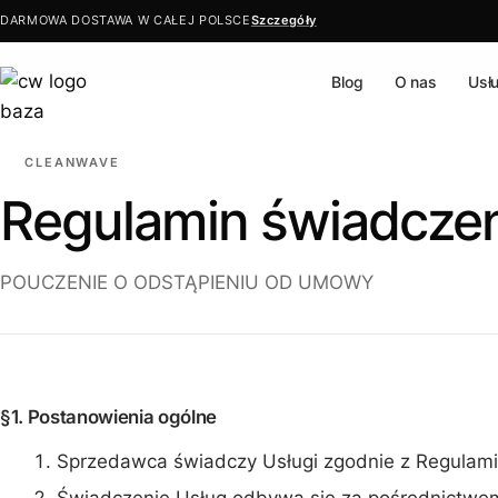
DARMOWA DOSTAWA W CAŁEJ POLSCE
Szczegóły
Blog
O nas
Usł
Przejdź
do
treści
CLEANWAVE
Regulamin świadczeni
POUCZENIE O ODSTĄPIENIU OD UMOWY
§1. Postanowienia ogólne
Sprzedawca świadczy Usługi zgodnie z Regulam