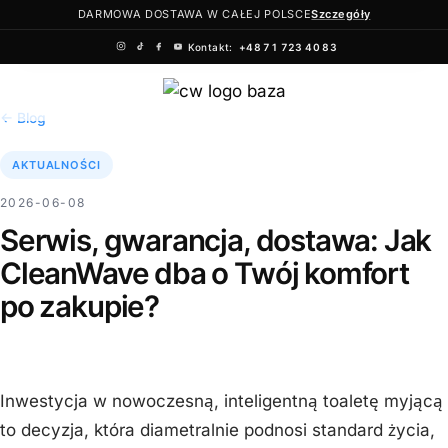
DARMOWA DOSTAWA W CAŁEJ POLSCE
Szczegóły
Kontakt:
+48 71 723 40 83
Przejdź
do
← Blog
treści
AKTUALNOŚCI
2026-06-08
Serwis, gwarancja, dostawa: Jak
CleanWave dba o Twój komfort
po zakupie?
Inwestycja w nowoczesną, inteligentną toaletę myjącą
to decyzja, która diametralnie podnosi standard życia,