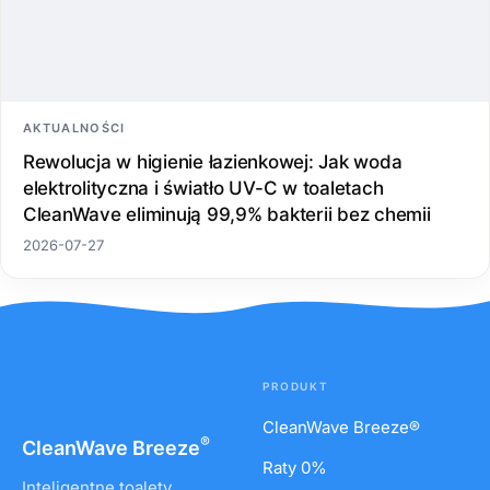
AKTUALNOŚCI
Rewolucja w higienie łazienkowej: Jak woda
elektrolityczna i światło UV-C w toaletach
CleanWave eliminują 99,9% bakterii bez chemii
2026-07-27
PRODUKT
CleanWave Breeze®
®
CleanWave
Breeze
Raty 0%
Inteligentne toalety