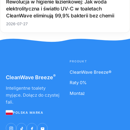
Rewolucja w higienie łazienkowej: Jak woda
elektrolityczna i światło UV-C w toaletach
CleanWave eliminują 99,9% bakterii bez chemii
2026-07-27
PRODUKT
CleanWave Breeze®
®
CleanWave
Breeze
Raty 0%
Inteligentne toalety
Montaż
myjące. Dołącz do czystej
fali.
POLSKA MARKA