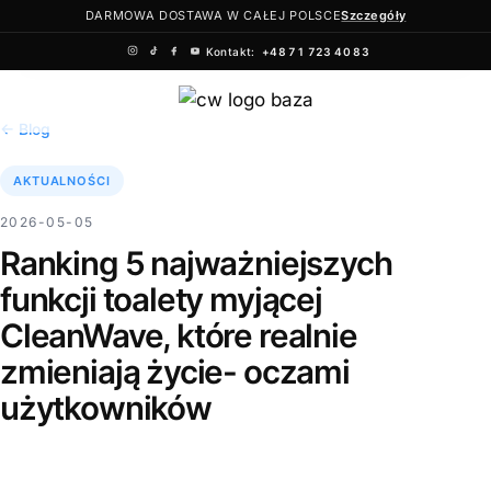
DARMOWA DOSTAWA W CAŁEJ POLSCE
Szczegóły
Kontakt:
+48 71 723 40 83
Przejdź
do
← Blog
treści
AKTUALNOŚCI
2026-05-05
Ranking 5 najważniejszych
funkcji toalety myjącej
CleanWave, które realnie
zmieniają życie- oczami
użytkowników