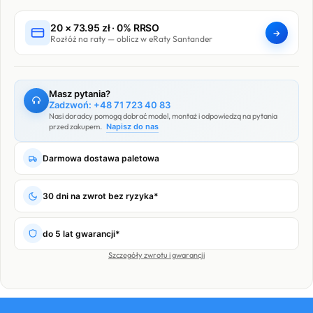
(3
20 ×
73.95
zł
· 0% RRSO
lata)
→
Rozłóż na raty — oblicz w eRaty Santander
Masz pytania?
Zadzwoń: +48 71 723 40 83
Nasi doradcy pomogą dobrać model, montaż i odpowiedzą na pytania
przed zakupem.
Napisz do nas
Darmowa dostawa paletowa
30 dni na zwrot bez ryzyka*
do 5 lat gwarancji*
Szczegóły zwrotu i gwarancji