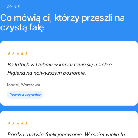
OPINIE
Co mówią ci, którzy przeszli na
czystą falę
★
★
★
★
★
Po latach w Dubaju w końcu czuję się u siebie.
Higiena na najwyższym poziomie.
Maciej, Warszawa
Powrót z zagranicy
★
★
★
★
★
Bardzo ułatwia funkcjonowanie. W moim wieku to