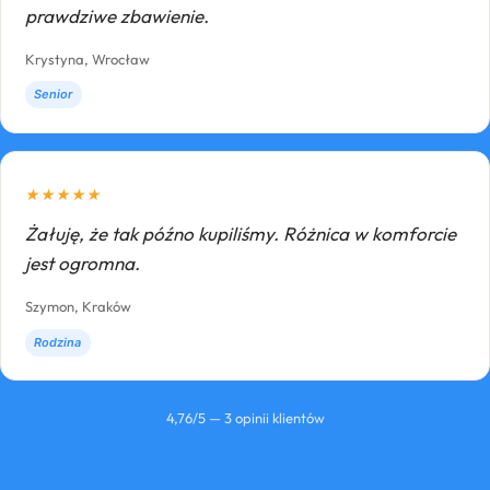
prawdziwe zbawienie.
Krystyna, Wrocław
Senior
★
★
★
★
★
Żałuję, że tak późno kupiliśmy. Różnica w komforcie
jest ogromna.
Szymon, Kraków
Rodzina
4,76/5 — 3 opinii klientów