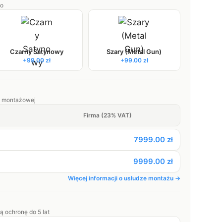
go
Czarny Satynowy
Szary (Metal Gun)
+
99.00
zł
+
99.00
zł
gi montażowej
Firma (23% VAT)
7999.00 zł
9999.00 zł
Więcej informacji o usłudze montażu →
ą ochronę do 5 lat