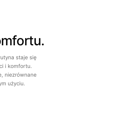
mfortu.
tyna staje się
i i komfortu.
e, niezrównane
ym użyciu.