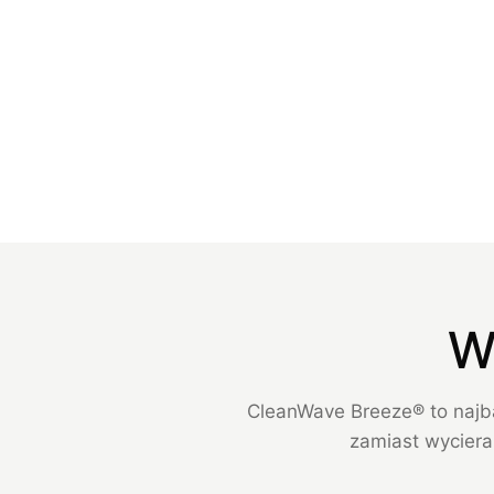
W
CleanWave Breeze® to najb
zamiast wycieran