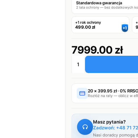
Standardowa gwarancja
2 lata ochrony — bez dodatkowych k
+1 rok ochrony
+
499.00
zł
7999.00 zł
ilość
CleanWave
Breeze®
z
20 × 399.95 zł · 0% RRS
dedykowanym
Rozłóż na raty — oblicz w e
stelażem
Masz pytania?
Zadzwoń: +48 71 7
Nasi doradcy pomogą d