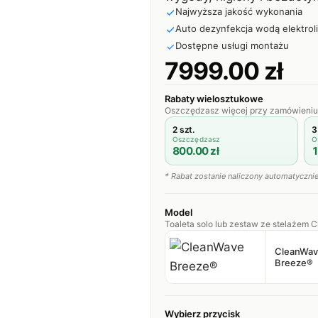
Najwyższa jakość wykonania
Auto dezynfekcja wodą elektrol
Dostępne usługi montażu
7999.00 zł
Rabaty wielosztukowe
Oszczędzasz więcej przy zamówieniu 
2 szt.
3
Oszczędzasz
O
800.00
zł
1
* Rabat zostanie naliczony automatyczni
Model
Toaleta solo lub zestaw ze stelażem 
CleanWav
Breeze®
Wybierz przycisk