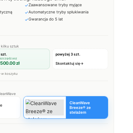
Zaawansowane tryby myjące
ityczną
Automatyczne tryby spłukiwania
Gwarancja do 5 lat
kilku sztuk
 szt.
powyżej 3 szt.
szczędzasz
500.00
zł
Skontaktuj się
→
e w koszyku
CleanWave
CleanWave
e
Breeze® ze
stelażem