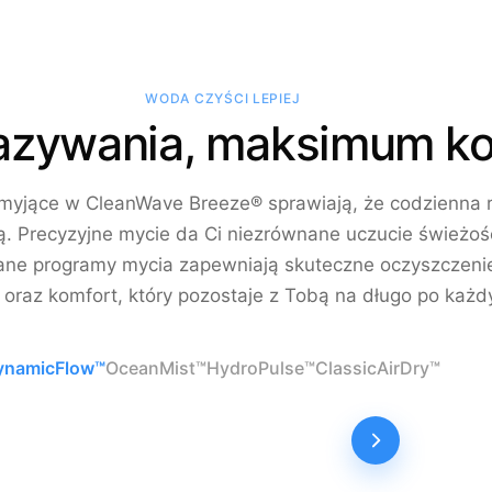
WODA CZYŚCI LEPIEJ
azywania, maksimum ko
yjące w CleanWave Breeze® sprawiają, że codzienna ru
ą. Precyzyjne mycie da Ci niezrównane uczucie świeżośc
ane programy mycia zapewniają skuteczne oczyszczeni
 oraz komfort, który pozostaje z Tobą na długo po każd
ynamicFlow™
OceanMist™
HydroPulse™
Classic
AirDry™