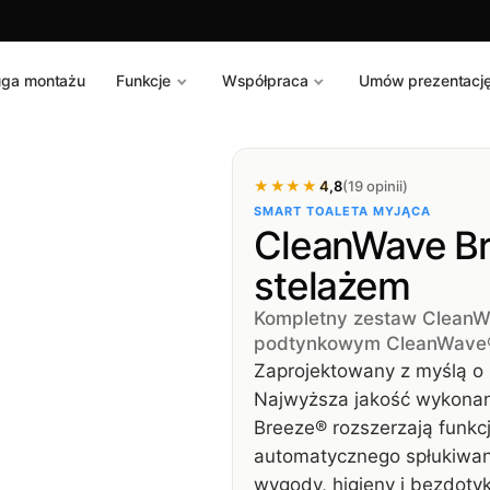
uga montażu
Funkcje
Współpraca
Umów prezentacj
★★★★★
★★★★★
4,8
(19 opinii)
SMART TOALETA MYJĄCA
CleanWave B
stelażem
Kompletny zestaw CleanW
podtynkowym CleanWave
Zaprojektowany z myślą o
Najwyższa jakość wykonani
Breeze® rozszerzają funkcj
automatycznego spłukiwan
wygody, higieny i bezdoty