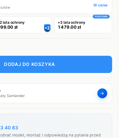
W cenie
osztów
POLECANE
2 lata ochrony
+3 lata ochrony
999.00
zł
1479.00
zł
DODAJ DO KOSZYKA
O
→
Raty Santander
23 40 83
obrać model, montaż i odpowiedzą na pytania przed