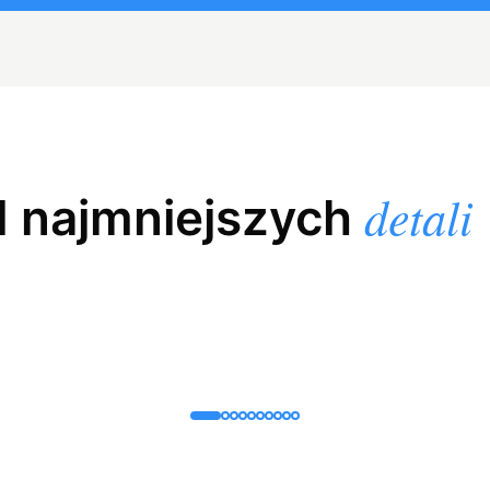
detali
d najmniejszych
+
przycisk
Podgrzewana deska