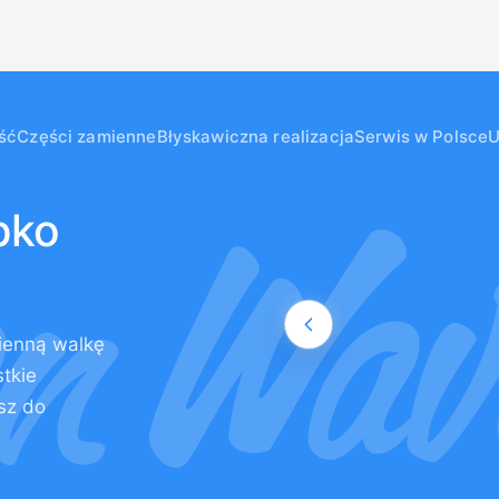
ść
Części zamienne
Błyskawiczna realizacja
Serwis w Polsce
bko
zienną walkę
stkie
sz do