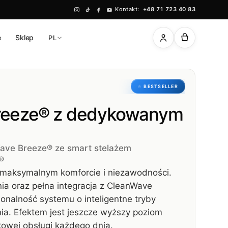
Kontakt:
+48 71 723 40 83
ę
Sklep
PL
BESTSELLER
reeze® z dedykowanym
ave Breeze® ze smart stelażem
®
 maksymalnym komforcie i niezawodności.
a oraz pełna integracja z CleanWave
onalność systemu o inteligentne tryby
ia. Efektem jest jeszcze wyższy poziom
kowej obsługi każdego dnia.