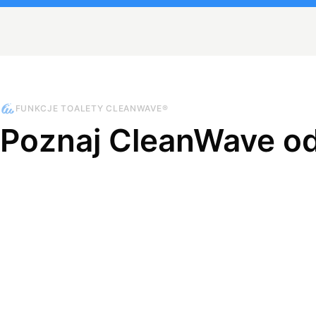
FUNKCJE TOALETY CLEANWAVE®
Poznaj CleanWave o
+
CZYTAJ WIĘCEJ
Wirtualny 
Funkcje myjące