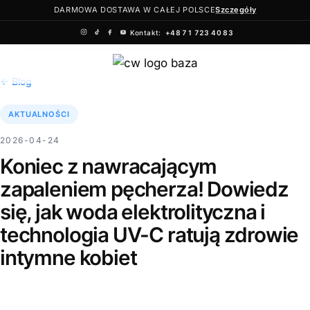
DARMOWA DOSTAWA W CAŁEJ POLSCE
Szczegóły
Kontakt:
+48 71 723 40 83
Przejdź
do
← Blog
treści
AKTUALNOŚCI
2026-04-24
Koniec z nawracającym
zapaleniem pęcherza! Dowiedz
się, jak woda elektrolityczna i
technologia UV-C ratują zdrowie
intymne kobiet