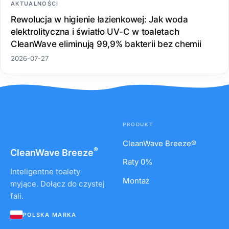
AKTUALNOŚCI
Rewolucja w higienie łazienkowej: Jak woda
elektrolityczna i światło UV-C w toaletach
CleanWave eliminują 99,9% bakterii bez chemii
2026-07-27
PRODUKT
CleanWave Breeze®
®
CleanWave
Breeze
Raty 0%
Inteligentne toalety
Montaż
myjące. Dołącz do czystej
fali.
POLSKA MARKA