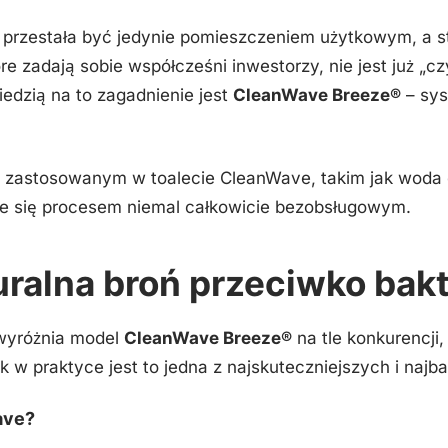
 przestała być jedynie pomieszczeniem użytkowym, a s
zadają sobie współcześni inwestorzy, nie jest już „czy
edzią na to zagadnienie jest
CleanWave Breeze®
– sys
 zastosowanym w toalecie CleanWave, takim jak woda el
taje się procesem niemal całkowicie bezobsługowym.
uralna broń przeciwko bak
 wyróżnia model
CleanWave Breeze®
na tle konkurencji,
w praktyce jest to jedna z najskuteczniejszych i najba
ave?