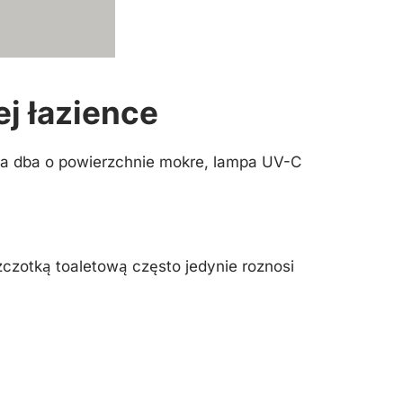
ej łazience
czna dba o powierzchnie mokre, lampa UV-C
czotką toaletową często jedynie roznosi