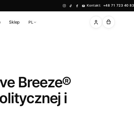
Kontakt:
+48 71 723 40 83
ę
Sklep
PL
ave Breeze®
olitycznej i