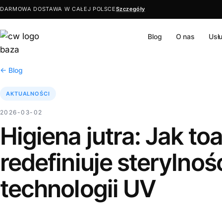
DARMOWA DOSTAWA W CAŁEJ POLSCE
Szczegóły
Blog
O nas
Usł
Przejdź
do
treści
← Blog
AKTUALNOŚCI
2026-03-02
Higiena jutra: Jak t
redefiniuje sterylnoś
technologii UV