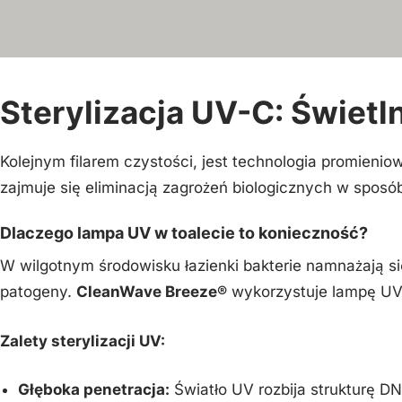
Sterylizacja UV-C: Świetl
Kolejnym filarem czystości, jest technologia promieni
zajmuje się eliminacją zagrożeń biologicznych w sposó
Dlaczego lampa UV w toalecie to konieczność?
W wilgotnym środowisku łazienki bakterie namnażają s
patogeny.
CleanWave Breeze®
wykorzystuje lampę UV
Zalety sterylizacji UV:
Głęboka penetracja:
Światło UV rozbija strukturę DNA