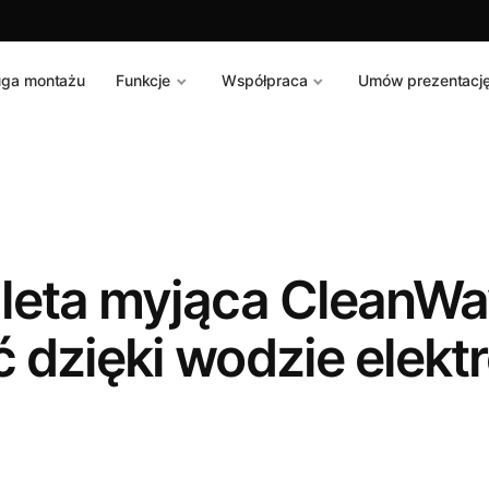
uga montażu
Funkcje
Współpraca
Umów prezentacj
oaleta myjąca CleanW
ć dzięki wodzie elektr