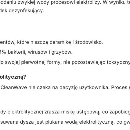
oddaniu zwykłej wody procesowi elektrolizy. W wyniku 
dek dezynfekujący.
tów, które niszczą ceramikę i środowisko.
9% bakterii, wirusów i grzybów.
o swojej pierwotnej formy, nie pozostawiając toksycz
olityczną?
 CleanWave nie czeka na decyzję użytkownika. Proces s
dy elektrolitycznej zrasza miskę ustępową, co zapobieg
uwana dysza jest płukana wodą elektrolityczną, co gwa