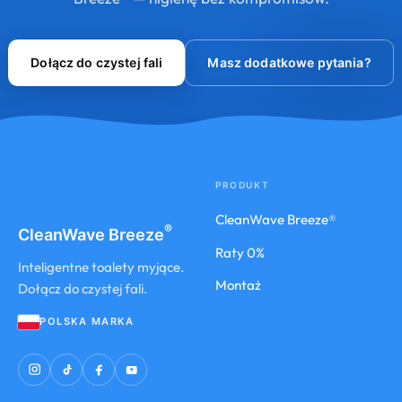
Dołącz do czystej fali
Masz dodatkowe pytania?
PRODUKT
CleanWave Breeze®
®
CleanWave
Breeze
Raty 0%
Inteligentne toalety myjące.
Montaż
Dołącz do czystej fali.
POLSKA MARKA