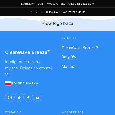
DARMOWA DOSTAWA W CAŁEJ POLSCE
Szczegóły
Kontakt:
+48 71 723 40 83
Skip
to
content
PRODUKT
CleanWave Breeze®
®
CleanWave
Breeze
Raty 0%
Inteligentne toalety
Montaż
myjące. Dołącz do czystej
fali.
POLSKA MARKA
WSPARCIE
WSPÓŁPRACA