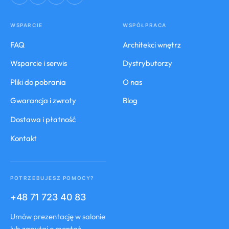
WSPARCIE
WSPÓŁPRACA
FAQ
Architekci wnętrz
Wsparcie i serwis
Dystrybutorzy
Pliki do pobrania
O nas
Gwarancja i zwroty
Blog
Dostawa i płatność
Kontakt
POTRZEBUJESZ POMOCY?
+48 71 723 40 83
Umów prezentację w salonie
lub zapytaj o montaż.