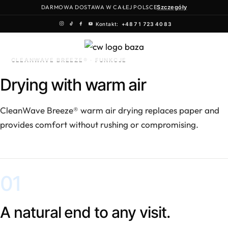
DARMOWA DOSTAWA W CAŁEJ POLSCE
Szczegóły
Kontakt:
+48 71 723 40 83
Skip
to
CLEANWAVE BREEZE® · FUNKCJE
content
Drying with warm air
CleanWave Breeze® warm air drying replaces paper and
provides comfort without rushing or compromising.
01
A natural end to any visit.