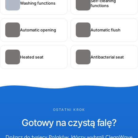
Self-cleaning
Washing functions
functions
Automatic opening
Automatic flush
Heated seat
Antibacterial seat
OSTATNI KROK
Gotowy na czystą falę?
Dołącz do tysięcy Polaków, którzy wybrali CleanWave