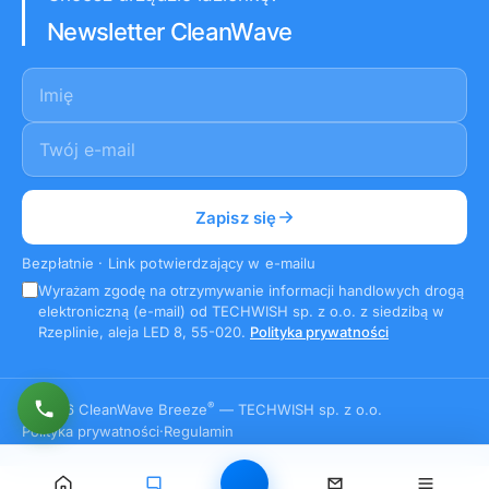
Newsletter CleanWave
Imię
E-mail
*
Zapisz się
Bezpłatnie · Link potwierdzający w e-mailu
Wyrażam zgodę na otrzymywanie informacji handlowych drogą
elektroniczną (e-mail) od TECHWISH sp. z o.o. z siedzibą w
Rzeplinie, aleja LED 8, 55-020.
Polityka prywatności
®
© 2026 CleanWave Breeze
— TECHWISH sp. z o.o.
Polityka prywatności
·
Regulamin