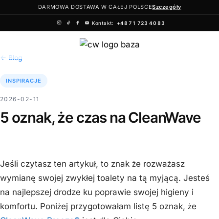
DARMOWA DOSTAWA W CAŁEJ POLSCE
Szczegóły
Kontakt:
+48 71 723 40 83
Przejdź
do
← Blog
treści
INSPIRACJE
2026-02-11
5 oznak, że czas na CleanWave
Jeśli czytasz ten artykuł, to znak że rozważasz
wymianę swojej zwykłej toalety na tą myjącą. Jesteś
na najlepszej drodze ku poprawie swojej higieny i
komfortu. Poniżej przygotowałam listę 5 oznak, że