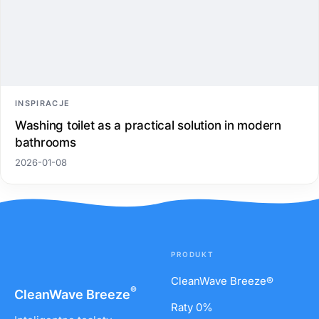
INSPIRACJE
Washing toilet as a practical solution in modern
bathrooms
2026-01-08
PRODUKT
CleanWave Breeze®
®
CleanWave
Breeze
Raty 0%