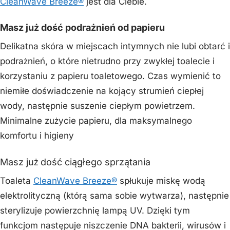
CleanWave Breeze®
jest dla Ciebie.
Masz już dość podrażnień od papieru
Delikatna skóra w miejscach intymnych nie lubi obtarć i
podrażnień, o które nietrudno przy zwykłej toalecie i
korzystaniu z papieru toaletowego. Czas wymienić to
niemiłe doświadczenie na kojący strumień ciepłej
wody, następnie suszenie ciepłym powietrzem.
Minimalne zużycie papieru, dla maksymalnego
komfortu i higieny
Masz już dość ciągłego sprzątania
Toaleta
CleanWave Breeze®
spłukuje miskę wodą
elektrolityczną (którą sama sobie wytwarza), następnie
sterylizuje powierzchnię lampą UV. Dzięki tym
funkcjom następuje niszczenie DNA bakterii, wirusów i