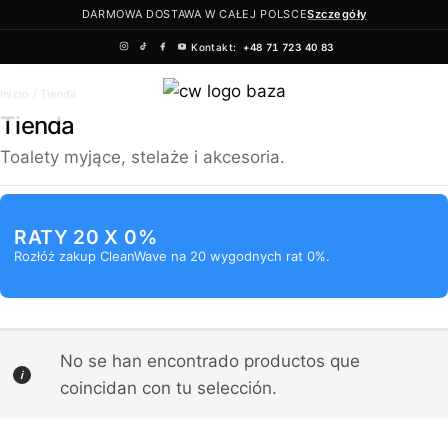
DARMOWA DOSTAWA W CAŁEJ POLSCE
Szczegóły
Kontakt:
+48 71 723 40 83
Saltar
Inicio
/ Tienda
al
Tienda
contenido
Toalety myjące, stelaże i akcesoria.
RATY 20 X 0%
Rozłóż zakup CleanWave na 20 wygodnych rat 0%.
No se han encontrado productos que
coincidan con tu selección.