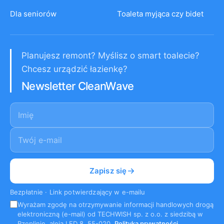
Dla seniorów
Toaleta myjąca czy bidet
Planujesz remont? Myślisz o smart toalecie?
Chcesz urządzić łazienkę?
Newsletter CleanWave
Imię
E-mail
*
Zapisz się
Bezpłatnie · Link potwierdzający w e-mailu
Wyrażam zgodę na otrzymywanie informacji handlowych drogą
elektroniczną (e-mail) od TECHWISH sp. z o.o. z siedzibą w
Rzeplinie, aleja LED 8, 55-020.
Polityka prywatności