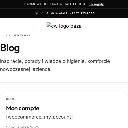
DARMOWA DOSTAWA W CAŁEJ POLSCE
Szczegóły
Kontakt:
+48 71 723 40 83
Aller
au
CLEANWAVE
contenu
Blog
Inspiracje, porady i wiedza o higienie, komforcie i
nowoczesnej łazience.
BLOG
Mon compte
[woocommerce_my_account]
17 novembre 2025